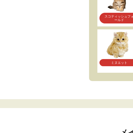
スコティッシュフ
ールド
ミヌエット
メ