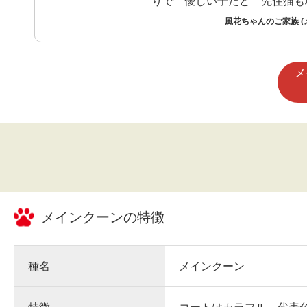
りで 優しい子だと 先住猫も
きになりました。
風花ちゃんのご家族 (
メ
メインクーン
の特徴
種名
メインクーン