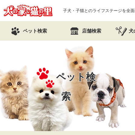
子犬・子猫とのライフステージを全面
ペット検索
店舗検索
犬
ペット検
索