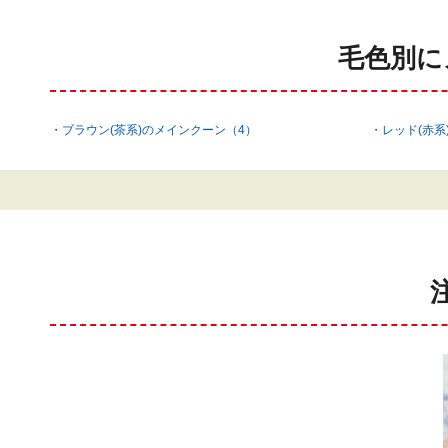
毛色別に
ブラウン(茶系)のメインクーン（4）
レッド(赤系