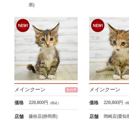
県)
メインクーン
メインクーン
女の子
228,800
円
228,800
円
価格
価格
（税込）
（
藤枝店(静岡県)
岡崎店(愛知県
店舗
店舗