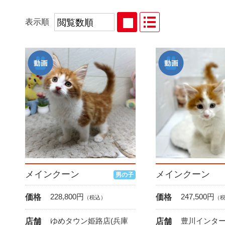
表示順
メインクーン
メインクーン
男の子
228,800
円
247,500
円
価格
価格
（税込）
（
ゆめタウン姫路店(兵庫
豊川インター
店舗
店舗