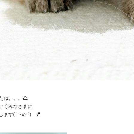
ね。。。🌅
いくみなさまに
(｀･ω･´)ゞ💕