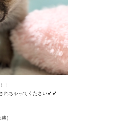
！！
れちゃってください💕💕
豆柴）