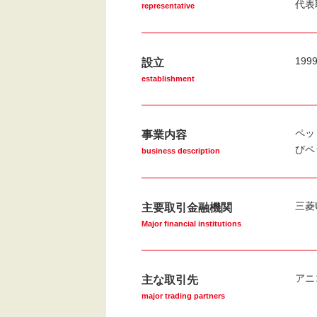
代表
representative
19
設立
establishment
ペッ
事業内容
びペ
business description
三菱
主要取引金融機関
Major financial institutions
アニ
主な取引先
major trading partners