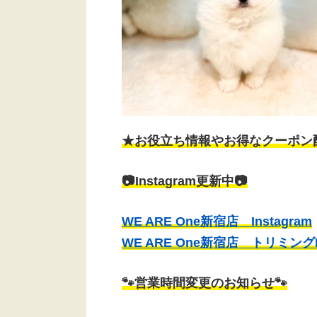
★お役立ち情報やお得なクーポン
📷Instagram更新中📷
WE ARE Оne新宿店 Instagram
WE ARE One新宿店 トリミングIn
🐾営業時間変更のお知らせ🐾