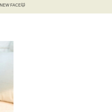
NEW FACE🐱