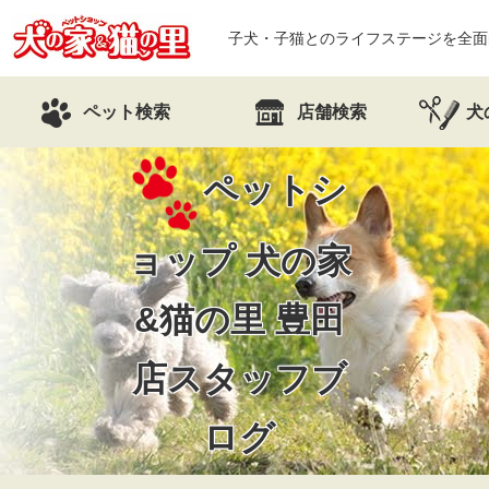
子犬・子猫とのライフステージを全面
ペット検索
店舗検索
犬
ペットシ
ョップ 犬の家
&猫の里
豊田
店スタッフブ
ログ