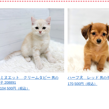
ミヌエット クリームタビー
ハーフ犬 レッド
男の
男の子 
子 208891
170,500円（税込）
104,500円（税込）