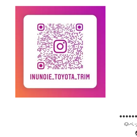
●●●●●
🐶