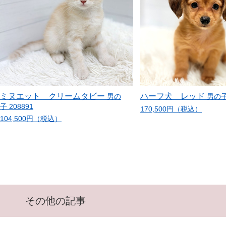
ミヌエット クリームタビー
ハーフ犬 レッド
男の
男の子 
子 208891
170,500円（税込）
104,500円（税込）
その他の記事