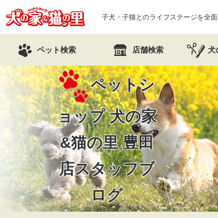
子犬・子猫とのライフステージを全面
ペット検索
店舗検索
犬
ペットシ
ョップ 犬の家
&猫の里
豊田
店スタッフブ
ログ