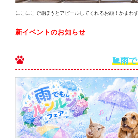
にこにこで遊ぼうとアピールしてくれるお顔！かまわず
新イベントのお知らせ
🐌雨