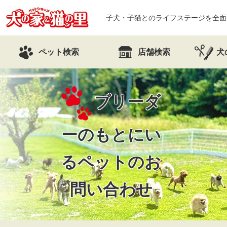
子犬・子猫とのライフステージを全面
ペット検索
店舗検索
犬
ブリーダ
ーのもとにい
るペットのお
問い合わせ