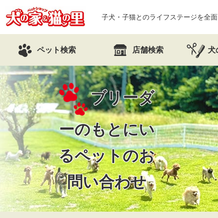
子犬・子猫とのライフステージを全面
ペット検索
店舗検索
犬
ブリーダ
ーのもとにい
るペットのお
問い合わせ