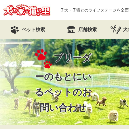
子犬・子猫とのライフステージを全面
ペット検索
店舗検索
犬
ブリーダ
ーのもとにい
るペットのお
問い合わせ