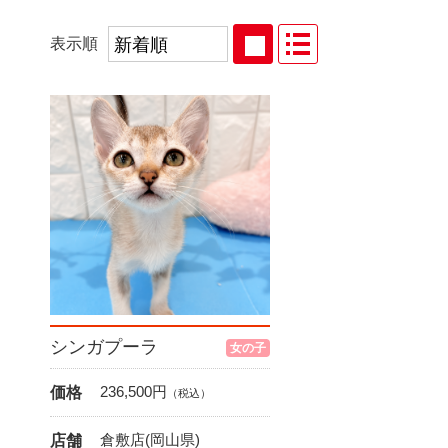
表示順
シンガプーラ
女の子
236,500
円
価格
（税込）
倉敷店(岡山県)
店舗