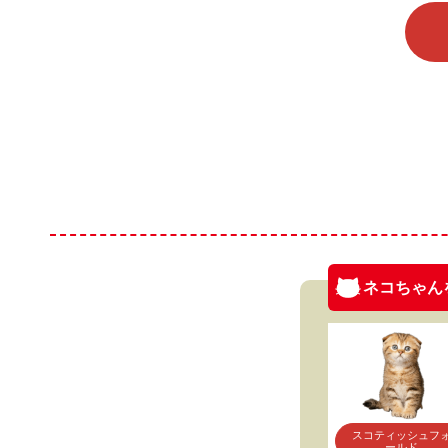
ネコちゃん
スコティッシュフ
ールド