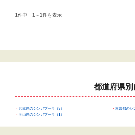
1件中 1～1件を表示
都道府県別
兵庫県のシンガプーラ（3）
東京都のシ
岡山県のシンガプーラ（1）