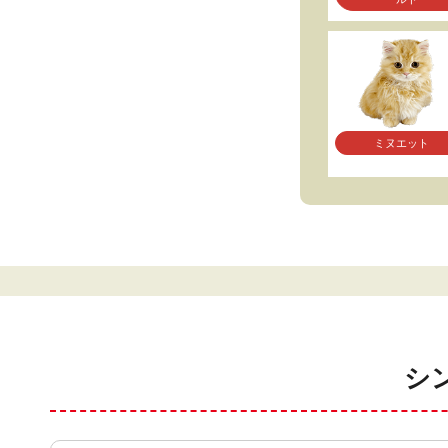
ミヌエット
シ