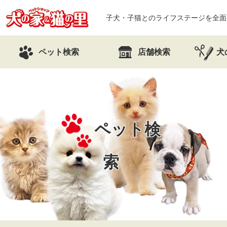
子犬・子猫とのライフステージを全面
ペット検索
店舗検索
犬
ペット検
索