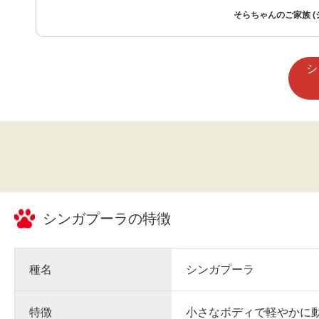
スタッフの方の丁寧な説明があ
そらちゃんのご家族 (
問題なく過ごせています。
シ
シンガプーラ
の特徴
種名
シンガプーラ
特徴
小さなボディで軽やかに