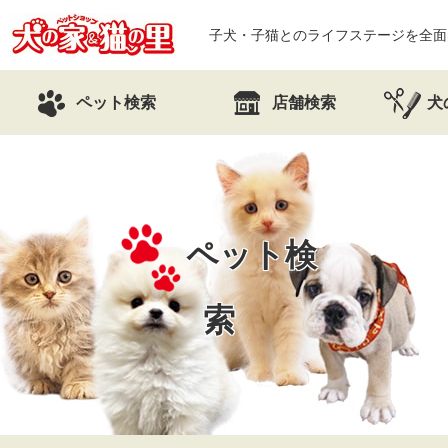
子犬・子猫とのライフステージを全面
ペット検索
店舗検索
犬
ペット検
索