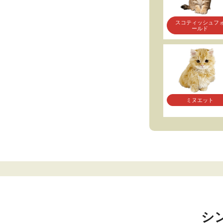
スコティッシュフ
ールド
ミヌエット
シ