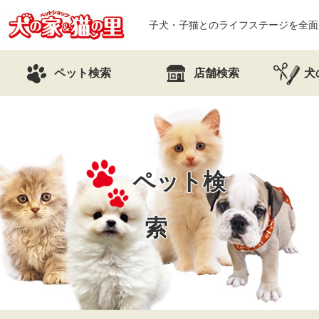
子犬・子猫とのライフステージを全面
ペット検索
店舗検索
犬
ペット検
索