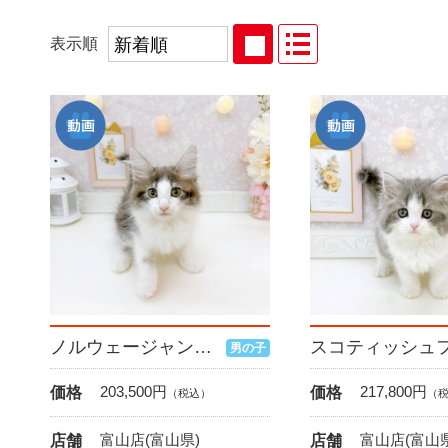
表示順
ノルウェージャンフォレストキャット
男の子
203,500
円
217,800
円
価格
価格
（税込）
（
富山店(富山県)
富山店(富山県
店舗
店舗