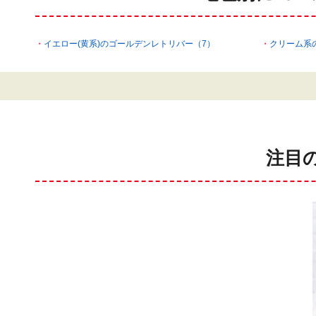
イエロー(黄系)のゴールデンレトリバー（7）
クリーム系
注目