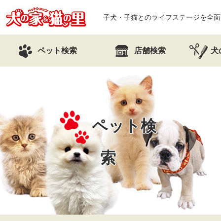
子犬・子猫とのライフステージを全面
ペット検索
店舗検索
犬
ペット検
索