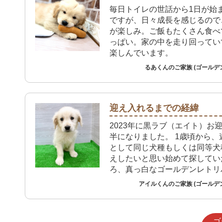
毎日トイレの世話から1日が始
ですが、日々成長を感じるので
が楽しみ。ご飯もたくさん食べ
っぱい。家の中を走り回ってい
楽しんでいます。
るあくんのご家族 (ゴールデ
迎え入れるまでの経緯
2023年に黒ラブ（エイト）お
半になりました。 1歳頃から、
として同じ犬種もしくは同等犬
えしたいと思い始めて探してい
ろ、真っ白なゴールデンレトリ
イル）に出会い、あどけない目
アイルくんのご家族 (ゴールデ
バーの中でも少し小柄な体型で
に魅力を感じて（先住犬より少
が良かった）お迎えするするこ
ゴ