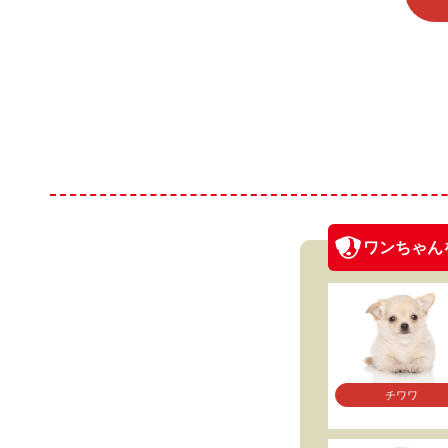
ワンちゃん
チワワ