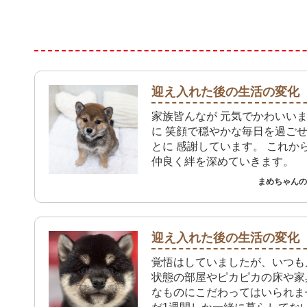
迎え入れた後の生活の変化
家族皆んなが 元気でかわいい
に 笑顔で穏やかな毎日を過ご
とに 感謝しています。 これか
仲良く絆を深めていきます。
まめちゃんのご
迎え入れた後の生活の変化
覚悟はしていましたが、いつも
状態の部屋やピカピカの床や家
なものにこだわってはいられませ