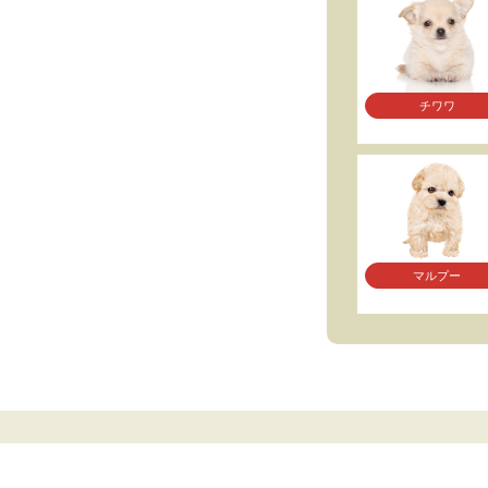
チワワ
マルプー