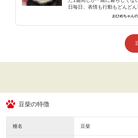
だ1週間しか一緒に暮らしてな
日毎日、表情も行動もどんどん
ります。まだ幼いというのもあ
おひめちゃんのご
が、暮らしの中心になっています。
食べてよく寝て、めちゃくちゃ
ても寂しがって飽きることがあ
ん。 散歩に行ける日を楽しみにしていま
す。
豆柴
の特徴
種名
豆柴