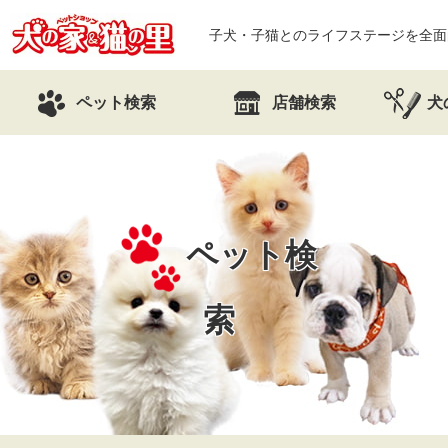
子犬・子猫とのライフステージを全面
ペット検索
店舗検索
犬
ペット検
索