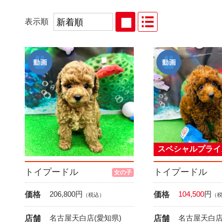
表示順
スペシャルプライ
トイプードル
トイプードル
女の子
206,800
円
104,500
円
価格
価格
（税込）
（
名古屋天白店(愛知県)
名古屋天白店
店舗
店舗