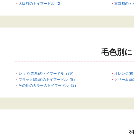
大阪府のトイプードル（2）
東京都のト
毛色別に
レッド(赤系)のトイプードル（79）
オレンジ(橙
ブラック(黒系)のトイプードル（8）
クリーム系
その他のカラーのトイプードル（2）