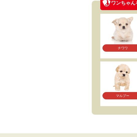
ワンちゃん
チワワ
マルプー