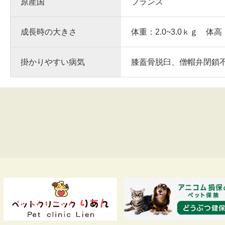
原産国
フランス
成長時の大きさ
体重：2.0~3.0ｋｇ 体高
掛かりやすい病気
膝蓋骨脱臼、僧帽弁閉鎖