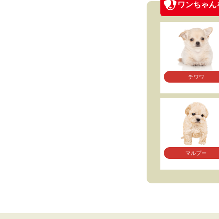
ワンちゃん
チワワ
マルプー