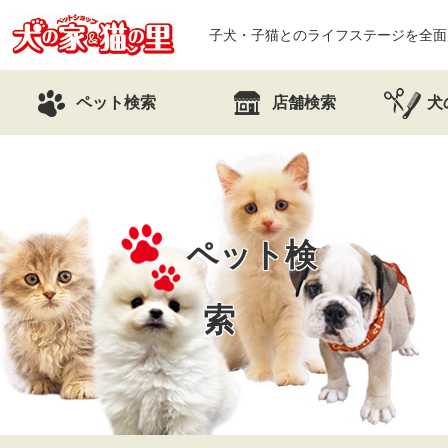
子犬・子猫とのライフステージを全面
ペット検索
店舗検索
犬
ペット検
索