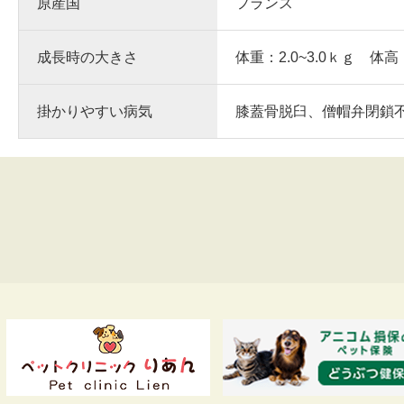
原産国
フランス
成長時の大きさ
体重：2.0~3.0ｋｇ 体高
掛かりやすい病気
膝蓋骨脱臼、僧帽弁閉鎖