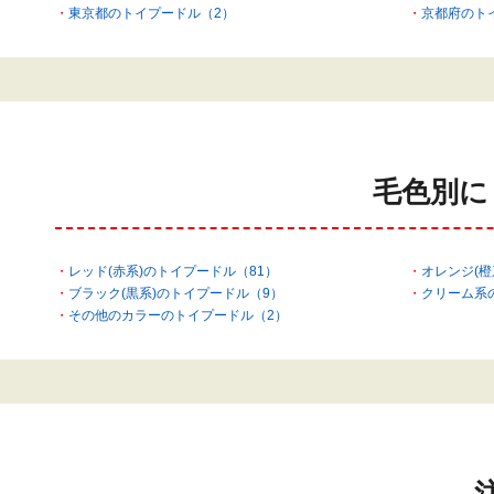
東京都のトイプードル（2）
京都府のト
毛色別に
レッド(赤系)のトイプードル（81）
オレンジ(橙
ブラック(黒系)のトイプードル（9）
クリーム系
その他のカラーのトイプードル（2）