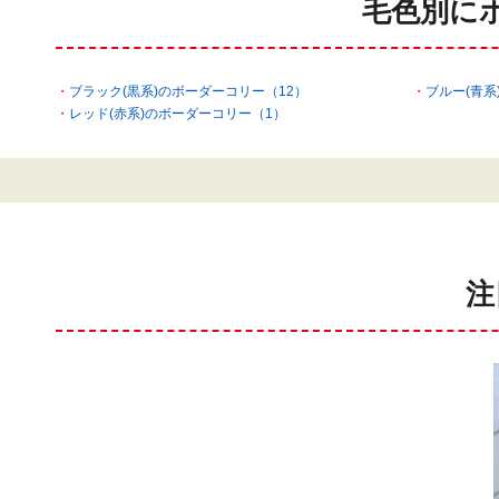
毛色別に
ブラック(黒系)のボーダーコリー（12）
ブルー(青系
レッド(赤系)のボーダーコリー（1）
注