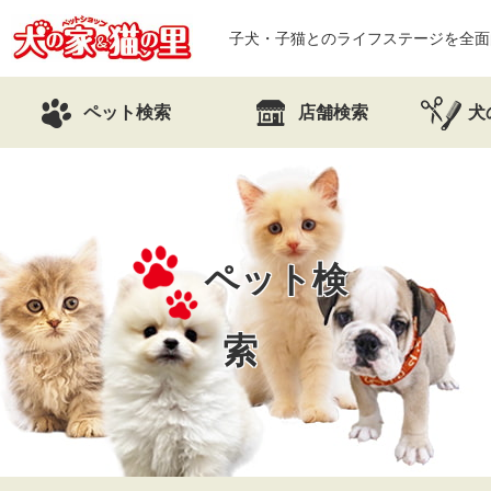
子犬・子猫とのライフステージを全面
ペット検索
店舗検索
犬
ペット検
索