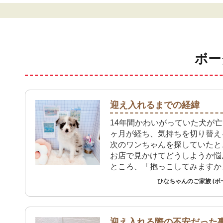
ボー
迎え入れるまでの経緯
14年間かわいがっていた犬が
ヶ月が経ち、気持ちを切り替え
次のワンちゃんを探していたと
お店で見かけてどうしようか悩
ところ、「抱っこしてみますか
さんに声をかけられたのが決め
ひなちゃんのご家族 (ボ
ました。高齢の父親は、生き物
とはあまり好きではなく迷った
が、ペットを飼うことは認知機
にもよい影響があると聞いて思
迎え入れる際の不安だった