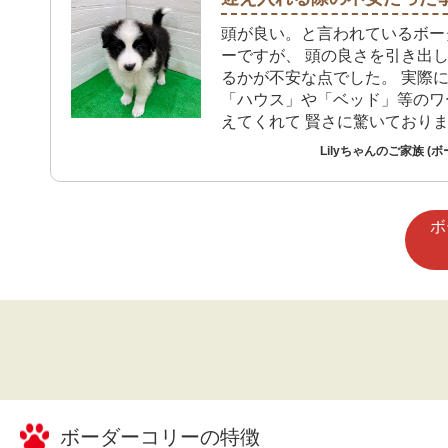
飼うことにしました。
頭が良い。と言われているボー
ーですが、 頭の良さを引き出
るかが不安な点でした。 実際
「ハウス」や「ベッド」等のワ
えてくれて 賢さに驚いており
Lilyちゃんのご家族 (
ボ
ボーダーコリー
の特徴