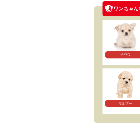
ワンちゃん
チワワ
マルプー