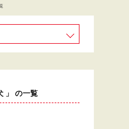
覧
 」 の一覧