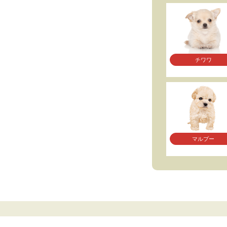
チワワ
マルプー