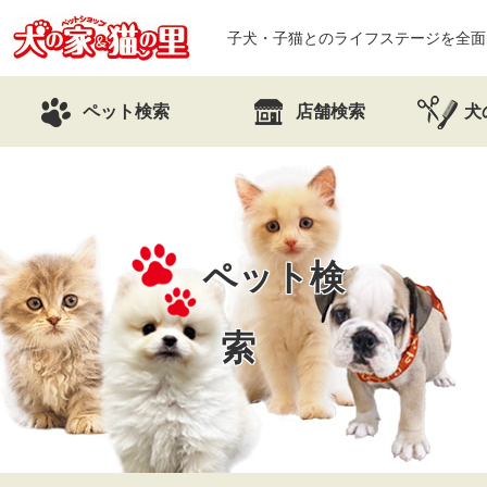
子犬・子猫とのライフステージを全面
ペット検索
店舗検索
犬
ペット検
索