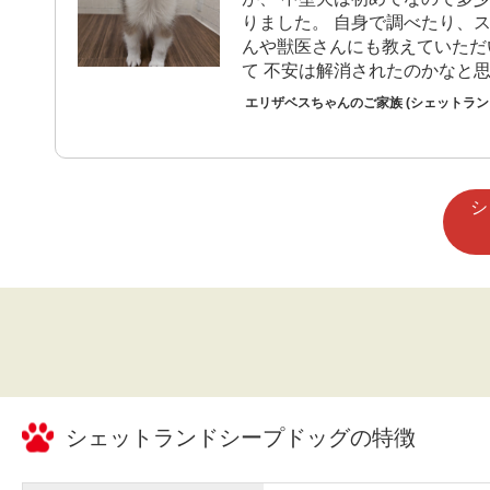
りました。 自身で調べたり、
んや獣医さんにも教えていただ
て 不安は解消されたのかなと
エリザベスちゃんのご家族 (シェットラ
シ
シェットランドシープドッグ
の特徴