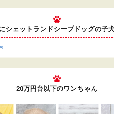
にシェットランドシープドッグの
子
9）
20万円台以下のワンちゃん