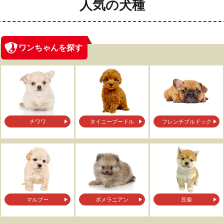
人気の犬種
ワンちゃんを探す
チワワ
タイニープードル
フレンチブルドック
マルプー
ポメラニアン
豆柴