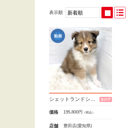
表示順
シェットランドシープドッグ
女の子
195,800
円
価格
（税込）
豊田店(愛知県)
店舗