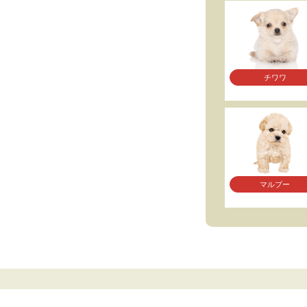
チワワ
マルプー