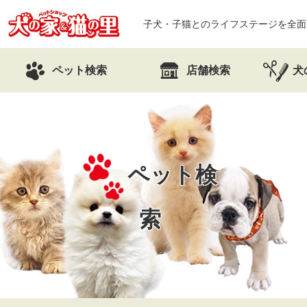
子犬・子猫とのライフステージを全面
ペット検索
店舗検索
犬
ペット検
索