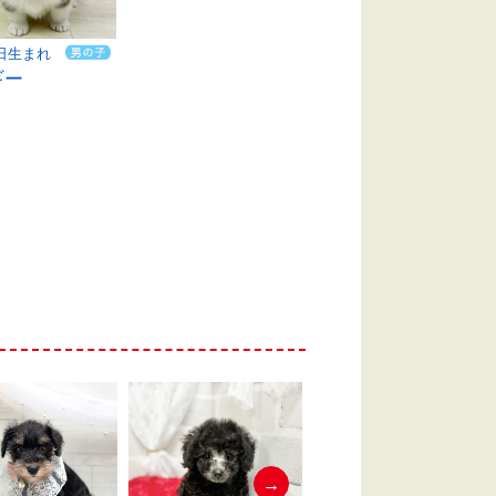
0日生まれ
ギー
→