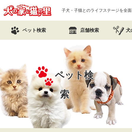
子犬・子猫とのライフステージを全面
ペット検索
店舗検索
犬
ペット検
索