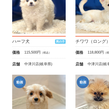
ハーフ犬
チワワ（ロング
男の子
115,500
円
118,800
円
価格
価格
（税込）
（
中津川店(岐阜県)
中津川店(岐
店舗
店舗