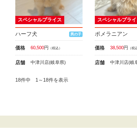
スペシャルプライス
スペシャルプライ
ハーフ犬
ポメラニアン
男の子
60,500
円
38,500
円
価格
価格
（税込）
（税
中津川店(岐阜県)
中津川店(岐
店舗
店舗
18件中 1～18件を表示