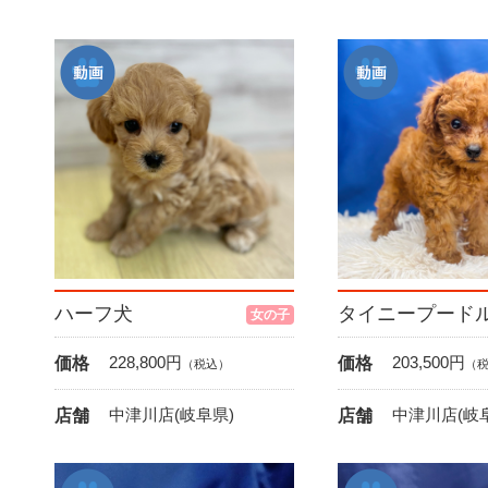
ハーフ犬
タイニープード
女の子
228,800
円
203,500
円
価格
価格
（税込）
（
中津川店(岐阜県)
中津川店(岐
店舗
店舗