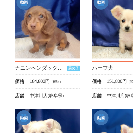
カニンヘンダックスフンド
ハーフ犬
男の子
184,800
円
151,800
円
価格
価格
（税込）
（
中津川店(岐阜県)
中津川店(岐
店舗
店舗