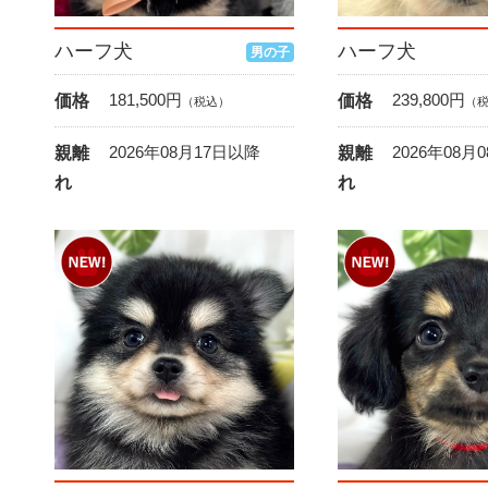
ハーフ犬
ハーフ犬
男の子
181,500
円
239,800
円
価格
価格
（税込）
（
2026年08月17日以降
2026年08月
親離
親離
れ
れ