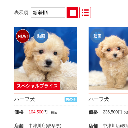
表示順
スペシャルプライス
ハーフ犬
ハーフ犬
男の子
104,500
円
236,500
円
価格
価格
（税込）
（
中津川店(岐阜県)
中津川店(岐
店舗
店舗