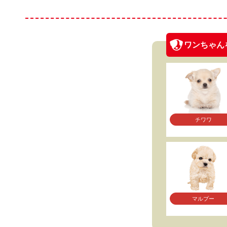
ワンちゃん
チワワ
マルプー