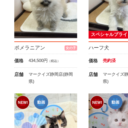
スペシャルプライ
ポメラニアン
ハーフ犬
女の子
434,500
円
売約済
価格
価格
（税込）
マークイズ静岡店(静岡
マークイズ静
店舗
店舗
県)
県)