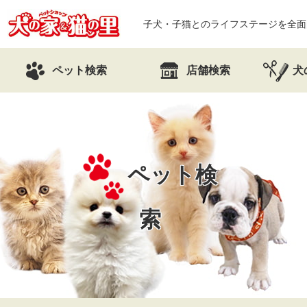
子犬・子猫とのライフステージを全面
ペット検索
店舗検索
犬
ペット検
索