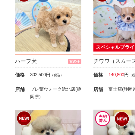
スペシャルプライ
ハーフ犬
チワワ（スムー
女の子
302,500
円
140,800
円
価格
価格
（税込）
（
プレ葉ウォーク浜北店(静
富士店(静岡県
店舗
店舗
岡県)