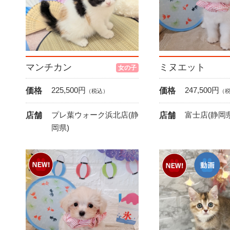
マンチカン
ミヌエット
女の子
225,500
円
247,500
円
価格
価格
（税込）
（
プレ葉ウォーク浜北店(静
富士店(静岡県
店舗
店舗
岡県)