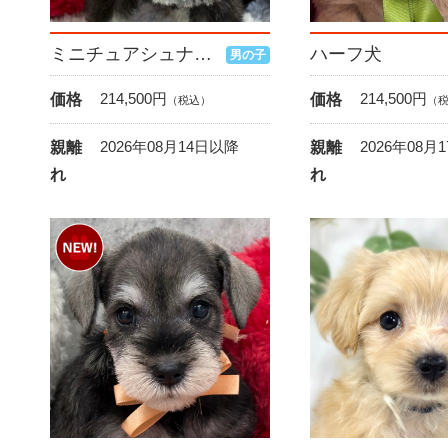
ミニチュアシュナウザー
ハーフ犬
男の子
214,500
円
214,500
円
価格
価格
（税込）
（
2026年08月14日以降
2026年08月
親離
親離
れ
れ