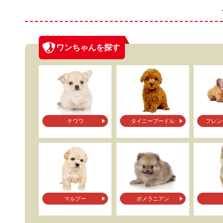
ワンちゃんを探す
チワワ
タイニープードル
フレン
マルプー
ポメラニアン