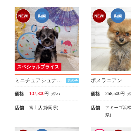
スペシャルプライス
ミニチュアシュナウザー
ポメラニアン
男の子
107,800
円
258,500
円
価格
価格
（税込）
（
富士店(静岡県)
アミーゴ浜松
店舗
店舗
県)