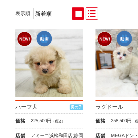
表示順
ハーフ犬
ラグドール
男の子
225,500
円
258,500
円
価格
価格
（税込）
（
アミーゴ浜松和田店(静岡
MEGAドン
店舗
店舗