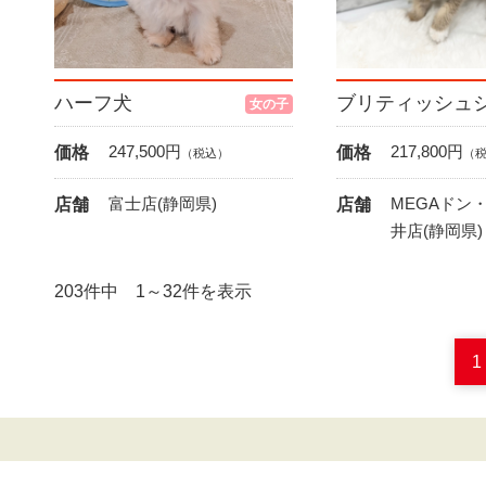
ハーフ犬
女の子
247,500
円
217,800
円
価格
価格
（税込）
（
富士店(静岡県)
MEGAドン
店舗
店舗
井店(静岡県)
203件中 1～32件を表示
1