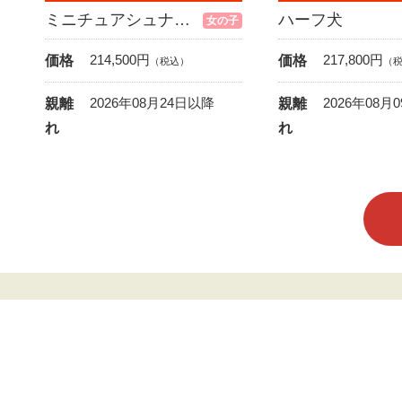
ミニチュアシュナウザー
ハーフ犬
女の子
214,500
円
217,800
円
価格
価格
（税込）
（
2026年08月24日以降
2026年08月
親離
親離
れ
れ