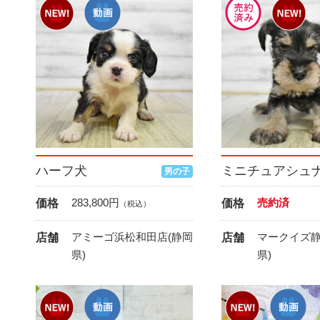
ハーフ犬
男の子
283,800
円
売約済
価格
価格
（税込）
アミーゴ浜松和田店(静岡
マークイズ静
店舗
店舗
県)
県)