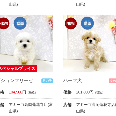
山県)
山県)
スペシャルプライス
ビションフリーゼ
ハーフ犬
男の子
女の
104,500
円
261,800
円
格
価格
（税込）
（税込）
アミーゴ高岡蓮花寺店(富
アミーゴ高岡蓮花寺店
舗
店舗
山県)
山県)