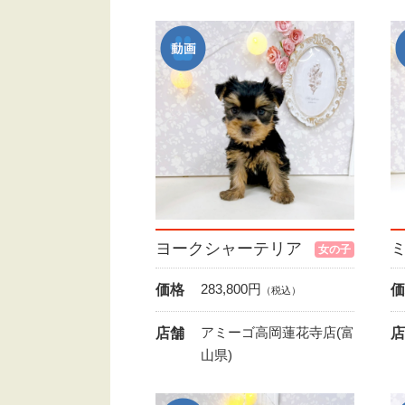
ヨークシャーテリア
女の子
283,800
円
価格
価
（税込）
アミーゴ高岡蓮花寺店(富
店舗
店
山県)