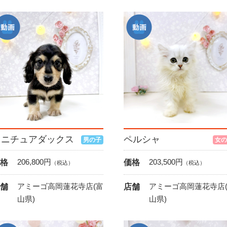
ミニチュアダックス
ペルシャ
男の子
女の
206,800
円
203,500
円
格
価格
（税込）
（税込）
アミーゴ高岡蓮花寺店(富
アミーゴ高岡蓮花寺店
舗
店舗
山県)
山県)