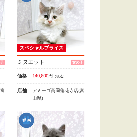
スペシャルプライス
ミヌエット
子
女の子
140,800
円
価格
（税込）
(富
アミーゴ高岡蓮花寺店(富
店舗
山県)