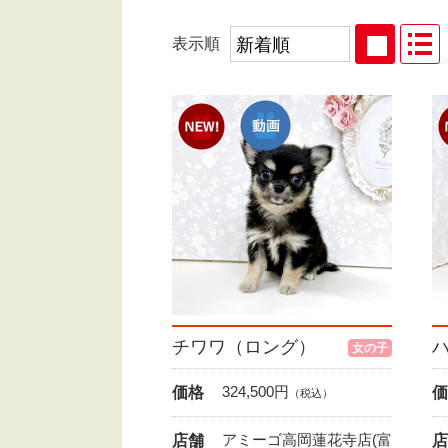
表示順
チワワ（ロング）
女の子
324,500
円
価格
価
（税込）
アミーゴ高岡蓮花寺店(富
店舗
店