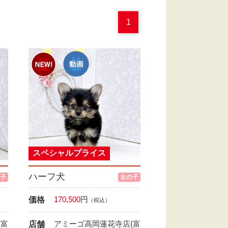
1
スペシャルプライス
ハーフ犬
子
女の子
170,500
円
価格
（税込）
(富
アミーゴ高岡蓮花寺店(富
店舗