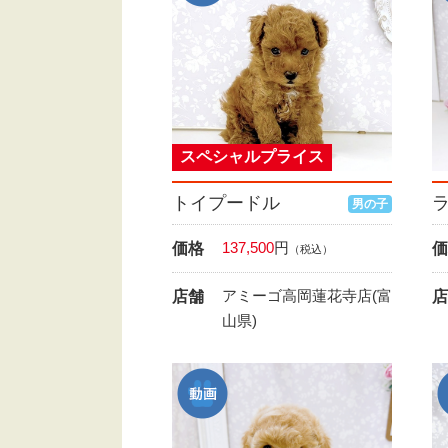
スペシャルプライス
トイプードル
男の子
137,500
円
価格
価
（税込）
アミーゴ高岡蓮花寺店(富
店舗
店
山県)