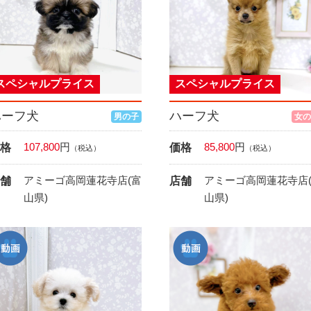
スペシャルプライス
スペシャルプライス
ハーフ犬
ハーフ犬
男の子
女の
107,800
円
85,800
円
格
価格
（税込）
（税込）
アミーゴ高岡蓮花寺店(富
アミーゴ高岡蓮花寺店
舗
店舗
山県)
山県)