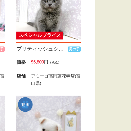
スペシャルプライス
ブリティッシュショートヘア
子
男の子
96,800
円
価格
（税込）
(富
アミーゴ高岡蓮花寺店(富
店舗
山県)