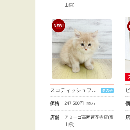
山県)
スコティッシュフォールド
男の子
247,500
円
価格
価
（税込）
アミーゴ高岡蓮花寺店(富
店舗
店
山県)