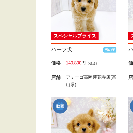
スペシャルプライス
ハーフ犬
男の子
140,800
円
価格
価
（税込）
アミーゴ高岡蓮花寺店(富
店舗
店
山県)