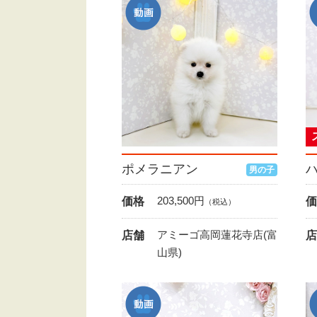
ポメラニアン
男の子
203,500
円
価格
価
（税込）
アミーゴ高岡蓮花寺店(富
店舗
店
山県)