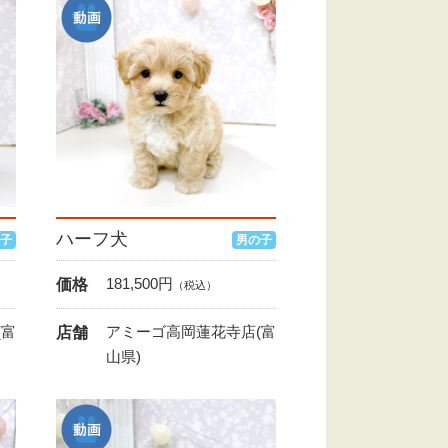
ハーフ犬
子
男の子
181,500
円
価格
（税込）
(富
アミーゴ高岡蓮花寺店(富
店舗
山県)