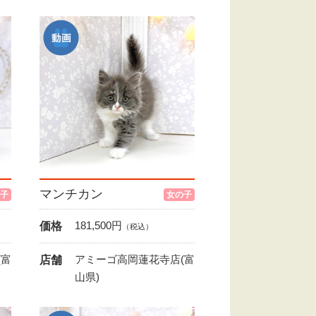
マンチカン
子
女の子
181,500
円
価格
（税込）
(富
アミーゴ高岡蓮花寺店(富
店舗
山県)