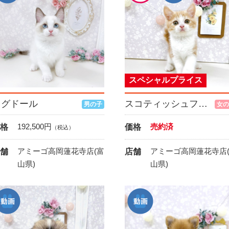
スペシャルプライス
ラグドール
スコティッシュフォールド
男の子
女の
192,500
円
売約済
格
価格
（税込）
アミーゴ高岡蓮花寺店(富
アミーゴ高岡蓮花寺店
舗
店舗
山県)
山県)