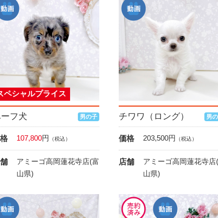
スペシャルプライス
ハーフ犬
チワワ（ロング）
男の子
男の
107,800
円
203,500
円
格
価格
（税込）
（税込）
アミーゴ高岡蓮花寺店(富
アミーゴ高岡蓮花寺店
舗
店舗
山県)
山県)