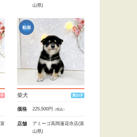
山県)
柴犬
子
男の子
225,500
円
価格
（税込）
(富
アミーゴ高岡蓮花寺店(富
店舗
山県)