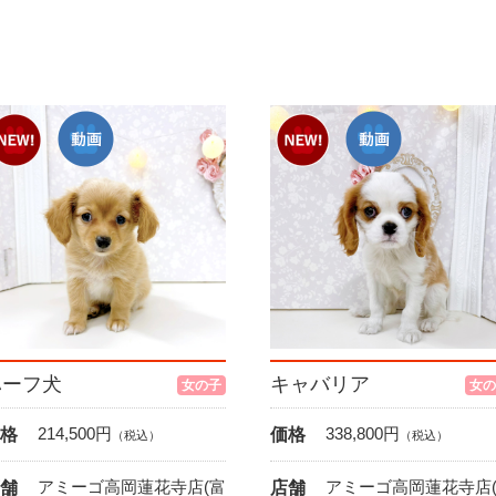
ハーフ犬
キャバリア
女の子
女の
214,500
円
338,800
円
格
価格
（税込）
（税込）
アミーゴ高岡蓮花寺店(富
アミーゴ高岡蓮花寺店
舗
店舗