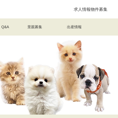
求人情報
物件募集
Q&A
里親募集
出産情報