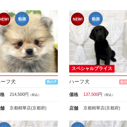
スペシャルプライス
ハーフ犬
ハーフ犬
男の子
女の
214,500
円
137,500
円
格
価格
（税込）
（税込）
京都精華店(京都府)
京都精華店(京都府)
舗
店舗