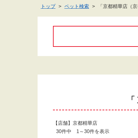
トップ
ペット検索
「京都精華店（京
「
【店舗】京都精華店
30件中 1～30件を表示