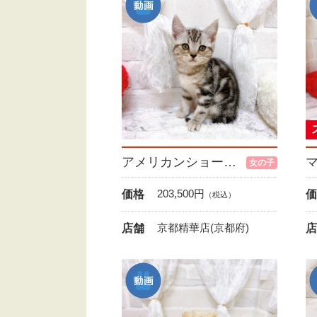
アメリカンショートヘア
女の子
203,500
円
価格
価
（税込）
京都精華店(京都府)
店舗
店