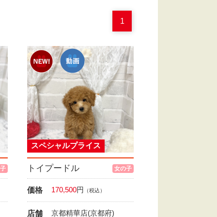
1
スペシャルプライス
トイプードル
子
女の子
170,500
円
価格
（税込）
京都精華店(京都府)
店舗