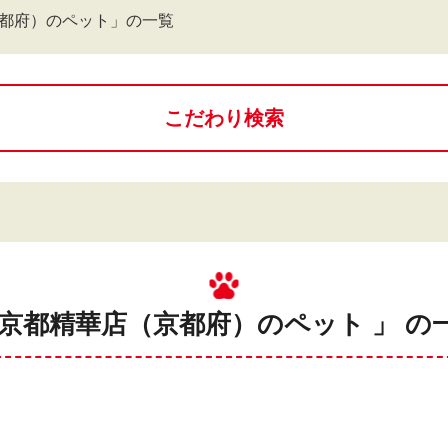
都府）のペット」の一覧
こだわり検索
 京都精華店（京都府）のペット 」 の