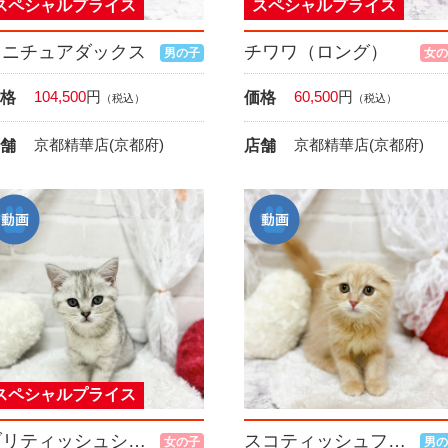
スペシャルプライス
スペシャルプライス
ミニチュアダックス
チワワ（ロング）
男の子
女の
104,500
円
60,500
円
格
価格
（税込）
（税込）
京都精華店(京都府)
京都精華店(京都府)
舗
店舗
スペシャルプライス
ブリティッシュショートヘア
スコティッシュフォールド
女の子
男の