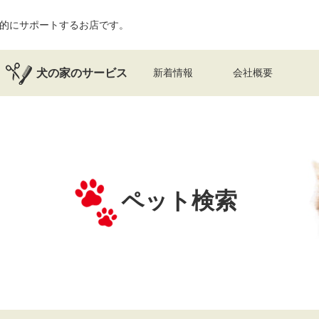
的にサポートするお店です。
犬の家のサービス
新着情報
会社概要
ペット検索