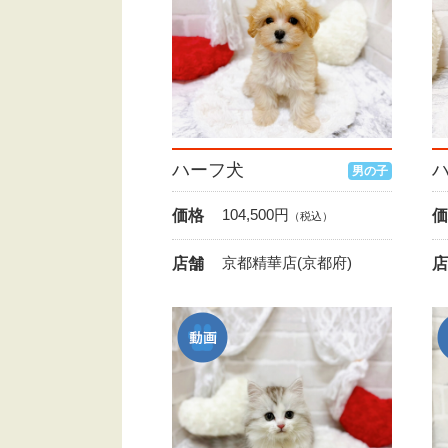
ハーフ犬
男の子
104,500
円
価格
価
（税込）
京都精華店(京都府)
店舗
店