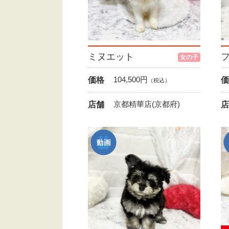
ミヌエット
女の子
104,500
円
価格
価
（税込）
京都精華店(京都府)
店舗
店