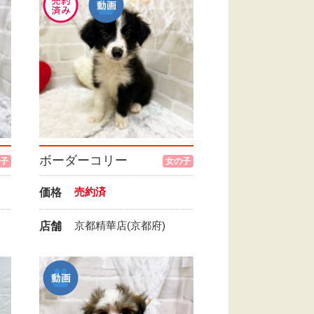
ボーダーコリー
子
女の子
売約済
価格
京都精華店(京都府)
店舗