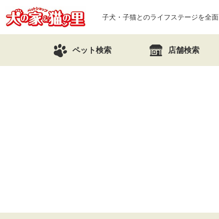
子犬・子猫とのライフステージを全面
ペット検索
店舗検索