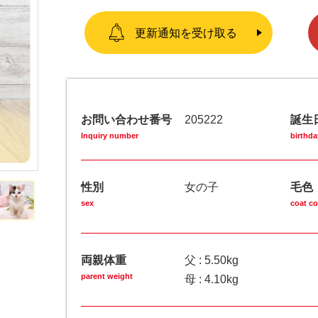
更新通知を受け取る
お問い合わせ番号
205222
誕生
Inquiry number
birthda
性別
女の子
毛色
sex
coat co
両親体重
父 : 5.50kg
parent weight
母 : 4.10kg