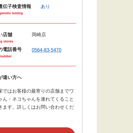
遺伝子検査情報
あり
genetic testing
い店舗
岡崎店
g stores
の電話番号
0564-83-5470
number
が遠い⽅へ
家ではお客様の最寄りの店舗までワ
ゃん・ネコちゃんを連れてくること
きます。詳しくはお問い合わせくだ
。