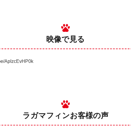
映像で見る
u.be/ApIzcEvHP0k
ラガマフィン
お客様の声