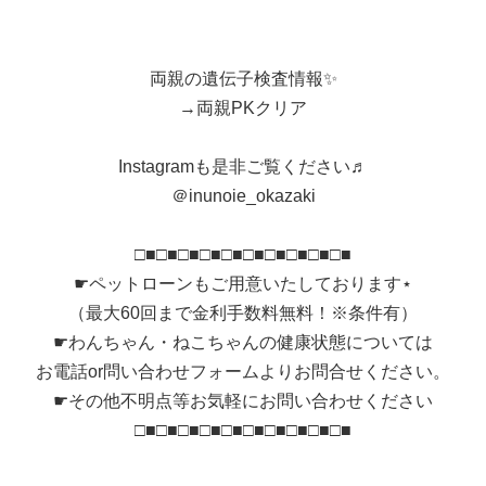
両親の遺伝子検査情報✨
→両親PKクリア
Instagramも是非ご覧ください♬
＠inunoie_okazaki
□■□■□■□■□■□■□■□■□■□■
☛ペットローンもご用意いたしております⋆
（最大60回まで金利手数料無料！※条件有）
☛わんちゃん・ねこちゃんの健康状態については
お電話or問い合わせフォームよりお問合せください。
☛その他不明点等お気軽にお問い合わせください
□■□■□■□■□■□■□■□■□■□■