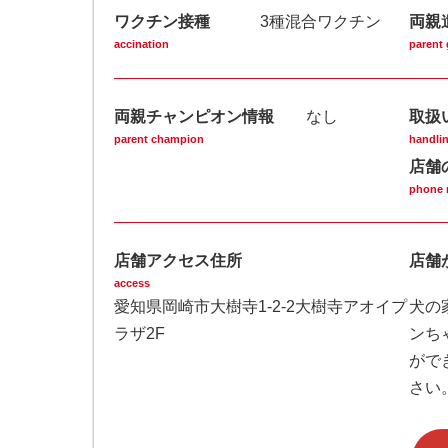
ワクチン接種
3種混合ワクチン
両親
accination
parent 
両親チャンピオン情報
なし
取扱
parent champion
handlin
店舗
phone 
店舗アクセス住所
店舗
access
愛知県岡崎市大樹寺1-2-2大樹寺アオイプ
⽝の
ラザ2F
ンち
がで
さい