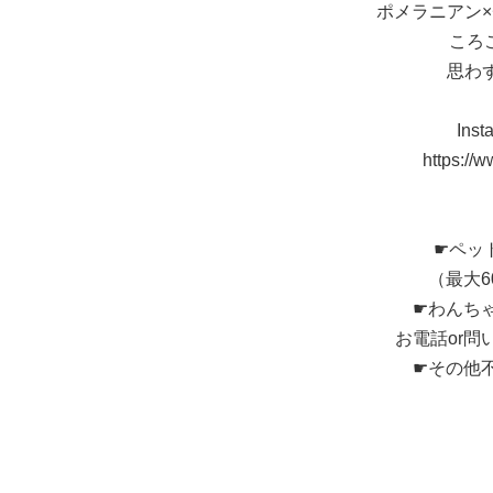
ポメラニアン
ころ
思わ
In
https://
☛ペッ
（最大
☛わんち
お電話or
☛その他