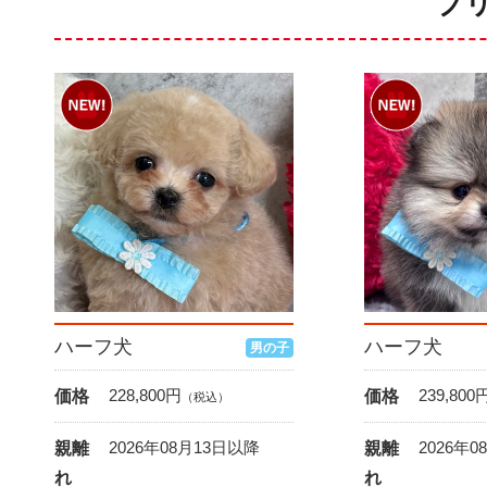
ブ
ハーフ犬
ハーフ犬
男の子
228,800
円
239,800
価格
価格
（税込）
2026年08月13日以降
2026年
親離
親離
れ
れ