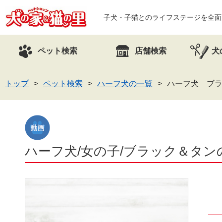
子犬・子猫とのライフステージを全面
ペット検索
店舗検索
犬
トップ
ペット検索
ハーフ犬の一覧
ハーフ犬 ブラ
ハーフ犬/女の子/ブラック＆タンの子犬