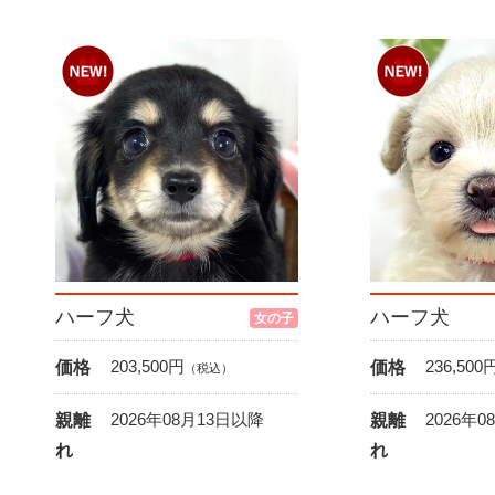
ハーフ犬
ハーフ犬
女の子
203,500
円
236,500
価格
価格
（税込）
2026年08月13日以降
2026年
親離
親離
れ
れ