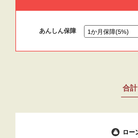
あんしん保障
合計
ロー