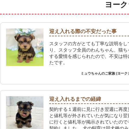
ヨーク
迎え入れる際の不安だった事
スタッフの方がとても丁寧な説明をし
り、スタッフ全員のわんちゃん、猫ち
する愛情を感じられたので、不安は特
たです。
ミュウちゃんのご家族 (ヨーク
迎え入れるまでの経緯
契約する１週前に見に行き翌週に再度
と値札等が外されていたが気になり翌
に行くと値札等が掲示されていたので
契約しました。 犬の飼育は同犬種の