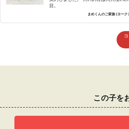
目。
まめくんのご家族 (ヨーク
ヨ
この子を