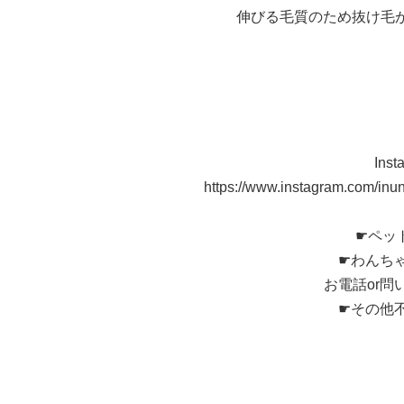
伸びる毛質のため抜け毛
In
https://www.instagram.com/
☛ペッ
☛わんち
お電話or
☛その他