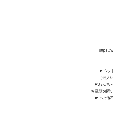
https:/
☛ペッ
（最大
☛わんち
お電話or
☛その他