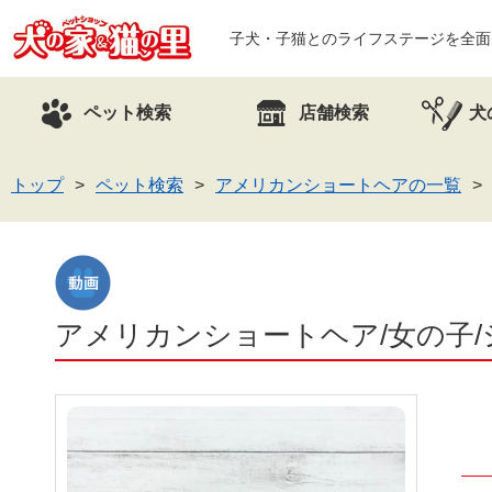
子犬・子猫とのライフステージを全面
ペット検索
店舗検索
犬
トップ
ペット検索
アメリカンショートヘアの一覧
アメリカンショートヘア/女の子/シル