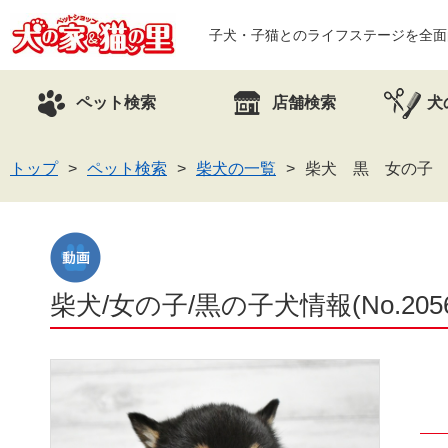
子犬・子猫とのライフステージを全面
ペット検索
店舗検索
犬
トップ
ペット検索
柴犬の一覧
柴犬 黒 女の子 2
柴犬/女の子/黒の子犬情報(No.2056