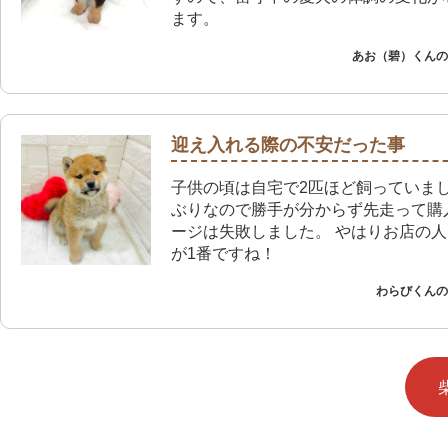
ます。
あお（碧）くんのご
迎え入れる際の不安だった事
子供の頃は自宅で2匹ほど飼っていま
ぶりなので勝手が分からず先走って購
ージは失敗しました。 やはりお店の
が1番ですね！
わらびくんのご