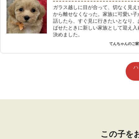
ガラス越しに目が合って、切なく見え
から離せなくなった。家族に可愛い子
話したら、すぐ見に行きたいとなり、
ばせたときに新しい家族として迎え入
決めました。
てんちゃんのご家族
ハ
この子を