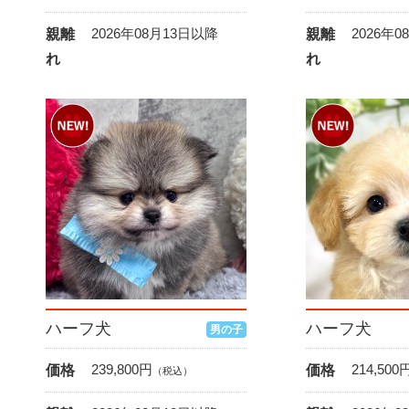
2026年08月13日以降
2026年
親離
親離
れ
れ
ハーフ犬
ハーフ犬
男の子
239,800
円
214,500
価格
価格
（税込）