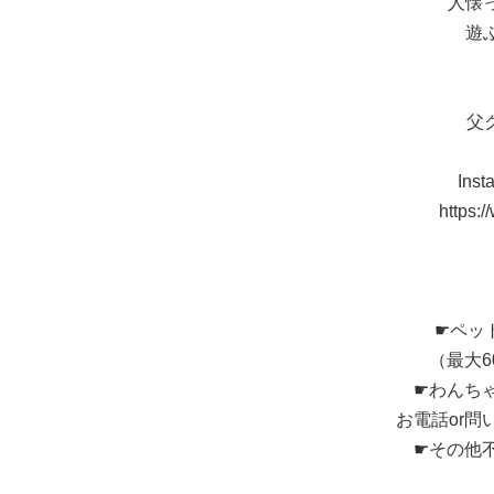
人懐
遊
父
In
https:
☛ペッ
（最大
☛わんち
お電話or
☛その他