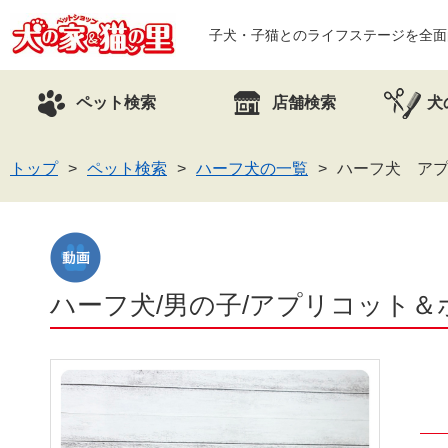
子犬・子猫とのライフステージを全面
ペット検索
店舗検索
犬
トップ
ペット検索
ハーフ犬の一覧
ハーフ犬 アプ
ハーフ犬/男の子/アプリコット＆ホワ