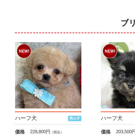
ブ
ハーフ犬
ハーフ犬
男の子
228,800
円
203,500
価格
価格
（税込）