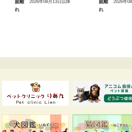
2026年08月13日以降
2026年
親離
親離
れ
れ