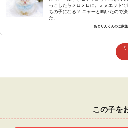
っこしたらメロメロに。ミヌエットで
ちの子になる？ ニャーと鳴いたので
た。
あまりんくんのご家族 
ミ
この子を