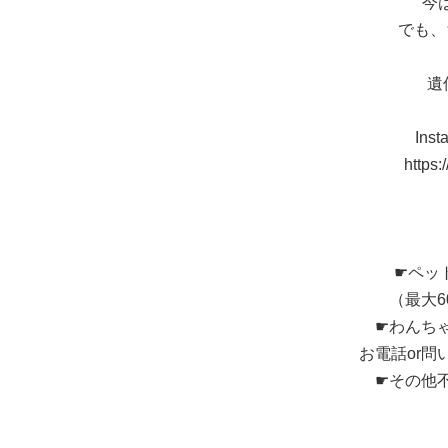
今
でも、
遺
In
https
☛ペッ
（最大
☛わんち
お電話or
☛その他