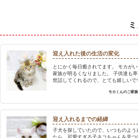
ミ
迎え入れた後の生活の変化
とにかく毎日癒されてます。 モカが
家族が明るくなりました。 子供達も
世話してくれるので、とても嬉しいで
モカくんのご家族 
迎え入れるまでの経緯
子犬を探していたので、いつものよう
たら、可愛すぎる子ネコちゃんを見つ