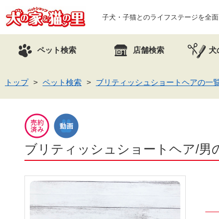
子犬・子猫とのライフステージを全面
ペット検索
店舗検索
犬
トップ
ペット検索
ブリティッシュショートヘアの一
ブリティッシュショートヘア/男の子/