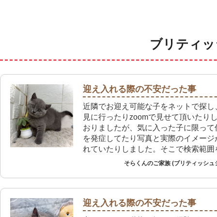
ブリティッ
迎え入れる際の不安だった事
近隣でお迎え可能な子をネットで探し
見に行ったりzoomで見せて頂いたり
おりましたが、気に入った子に限って
を発症してたり写真と実際のイメージ
れていたりしました。そこで検索範囲
探したところ今回のご縁に巡り会えま
そらくんのご家族 (ブリティッシュ
店では病気を発症してないことの確認
患がないことを店員の方と一緒に十分
き不安なくお迎え出来ました。
迎え入れる際の不安だった事