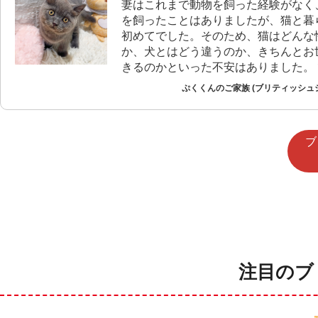
妻はこれまで動物を飼った経験がなく
を飼ったことはありましたが、猫と暮
初めてでした。そのため、猫はどんな
か、犬とはどう違うのか、きちんとお
きるのかといった不安はありました。 ですが、
実際に暮らし始めると、猫ならではの
ぷくくんのご家族 (ブリティッシュ
個性がたくさんあり、分からないこと
り相談したりしながら、毎日楽しく過
ます。
ブ
注目のブ