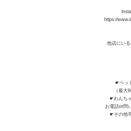
In
https://www.
他店にいる
☛ペッ
（最大
☛わんち
お電話or
☛その他