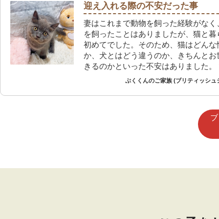
迎え入れる際の不安だった事
妻はこれまで動物を飼った経験がなく
を飼ったことはありましたが、猫と暮
初めてでした。そのため、猫はどんな
か、犬とはどう違うのか、きちんとお
きるのかといった不安はありました。 ですが、
実際に暮らし始めると、猫ならではの
ぷくくんのご家族 (ブリティッシュ
個性がたくさんあり、分からないこと
り相談したりしながら、毎日楽しく過
ます。
ブ