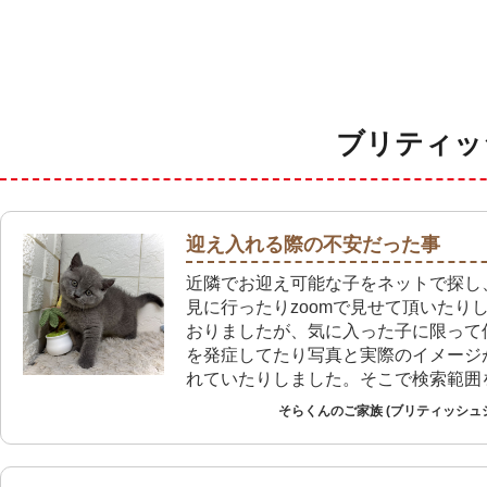
ブリティッ
迎え入れる際の不安だった事
近隣でお迎え可能な子をネットで探し
見に行ったりzoomで見せて頂いたり
おりましたが、気に入った子に限って
を発症してたり写真と実際のイメージ
れていたりしました。そこで検索範囲
探したところ今回のご縁に巡り会えま
そらくんのご家族 (ブリティッシュ
店では病気を発症してないことの確認
患がないことを店員の方と一緒に十分
き不安なくお迎え出来ました。