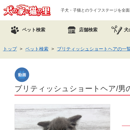
子犬・子猫とのライフステージを全面
ペット検索
店舗検索
犬
トップ
ペット検索
ブリティッシュショートヘアの一
ブリティッシュショートヘア/男の子/