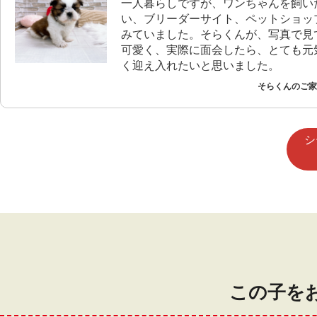
一人暮らしですが、ワンちゃんを飼い
い、ブリーダーサイト、ペットショッ
みていました。そらくんが、写真で見
可愛く、実際に面会したら、とても元
く迎え入れたいと思いました。
そらくんのご家族
シ
この子を