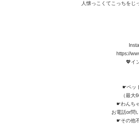
人懐っこくてこっちをじ
In
https://ww
💖
☛ペッ
（最大
☛わんち
お電話or
☛その他