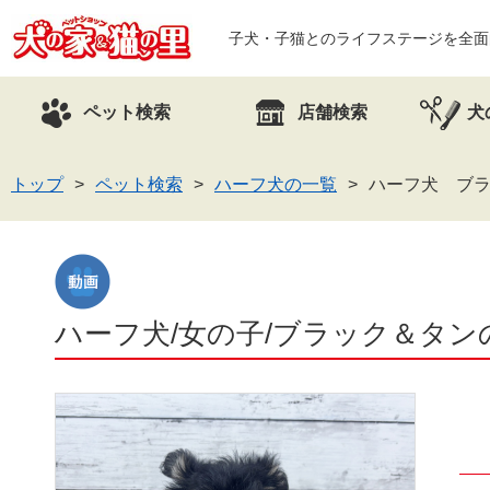
子犬・子猫とのライフステージを全面
ペット検索
店舗検索
犬
トップ
ペット検索
ハーフ犬の一覧
ハーフ犬 ブラ
ハーフ犬/女の子/ブラック＆タンの子犬