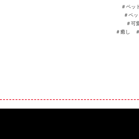
＃ペッ
＃ペッ
＃可
＃癒し ＃犬