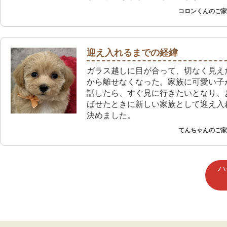
コロンくんのご家族
迎え入れるまでの経緯
ガラス越しに目が合って、切なく見え
から離せなくなった。家族に可愛い子
話したら、すぐ見に行きたいとなり、
ばせたときに新しい家族として迎え入
決めました。
てんちゃんのご家族
ハ