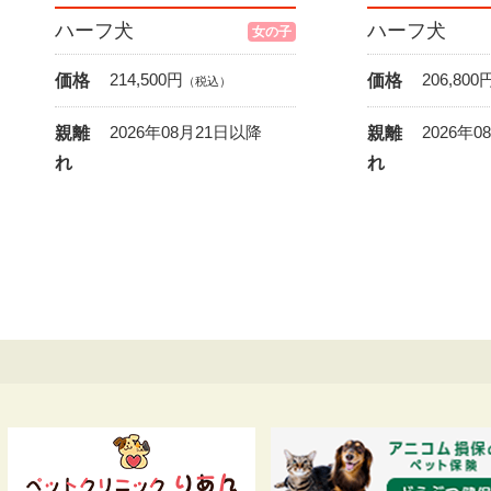
ハーフ犬
ハーフ犬
女の子
214,500
円
206,800
価格
価格
（税込）
2026年08月21日以降
2026年
親離
親離
れ
れ