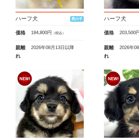
ハーフ犬
ハーフ犬
男の子
184,800
円
203,500
価格
価格
（税込）
2026年08月13日以降
2026年
親離
親離
れ
れ