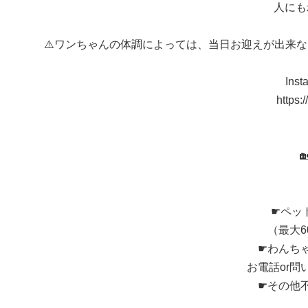
人にも
⚠️ワンちゃんの体調によっては、当日お迎えが出来な
In
https:
☛ペッ
（最大
☛わんち
お電話or
☛その他