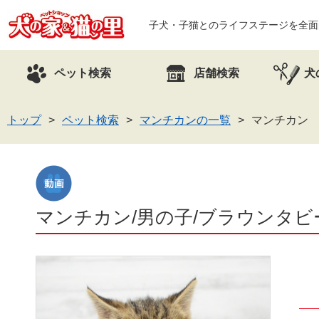
子犬・子猫とのライフステージを全面
ペット検索
店舗検索
犬
トップ
ペット検索
マンチカンの一覧
マンチカン 
マンチカン/男の子/ブラウンタビーの子