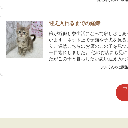
虎太郎くんのご家族 
迎え入れるまでの経緯
娘が就職し寮生活になって寂しさもあ
います。ネット上で子猫や子犬を見る
り、偶然こちらのお店のこの子を見つ
一目惚れしました。 他のお店にも見
たがこの子と暮らしたい思い迎え入れ
した。
ジルくんのご家族 
マ