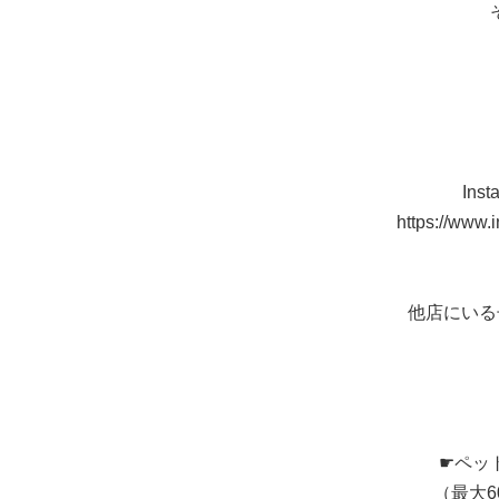
In
https://www.
他店にいる
☛ペッ
（最大