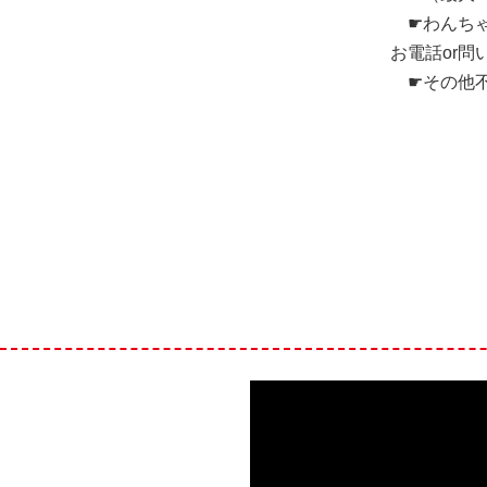
☛わんち
お電話or
☛その他