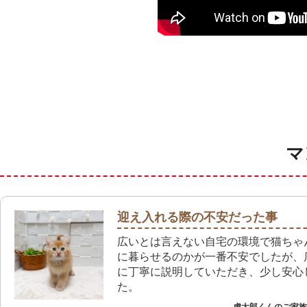
マ
迎え入れる際の不安だった事
広いとは言えない自宅の環境で猫ちゃ
に暮らせるのかが一番不安でしたが、
に丁寧に説明していただき、少し安心
た。