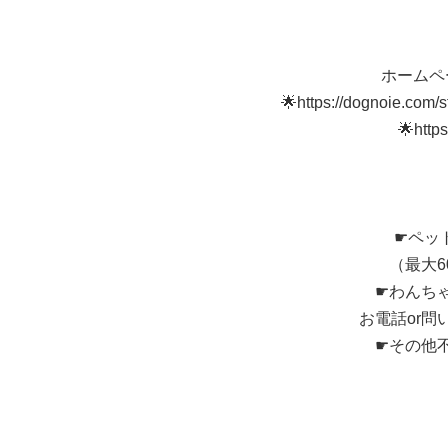
ホームペー
🌟https://dognoie.com
🌟http
☛ペッ
（最大
☛わんち
お電話or
☛その他