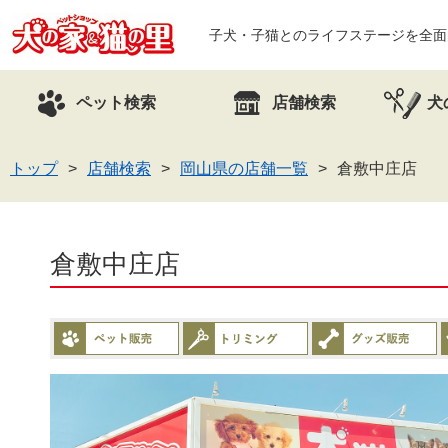
子犬・子猫とのライフステージを全面
ペット検索
店舗検索
犬
トップ
店舗検索
岡山県の店舗一覧
倉敷中庄店
倉敷中庄店