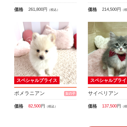
261,800
円
214,500
円
価格
価格
（税込）
（
スペシャルプライス
スペシャルプライ
ポメラニアン
サイベリアン
女の子
82,500
円
137,500
円
価格
価格
（税込）
（