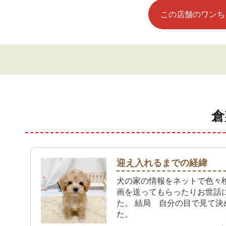
この店舗のワンち
倉
迎え入れるまでの経緯
犬の家の情報をネットで色々
画を送ってもらったりお世話
た。 結局 自分の目で見て決
た。