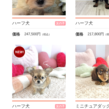
ハーフ犬
ハーフ犬
女の子
247,500
円
217,800
円
価格
価格
（税込）
（
ハーフ犬
ミニチュアダッ
女の子