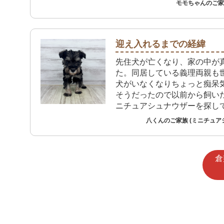
モモちゃんのご家族
迎え入れるまでの経緯
先住犬が亡くなり、家の中が
た。同居している義理両親も
犬がいなくなりちょっと痴呆
そうだったので以前から飼い
ニチュアシュナウザーを探し
た。
八くんのご家族 (ミニチュア
倉