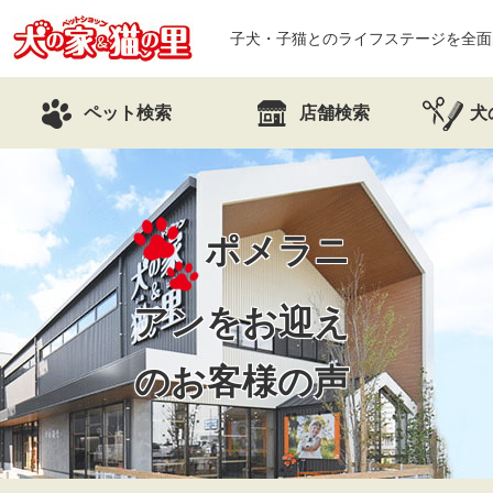
子犬・子猫とのライフステージを全面
ペット検索
店舗検索
犬
ポメラニ
アンをお迎え
の
お客様の声