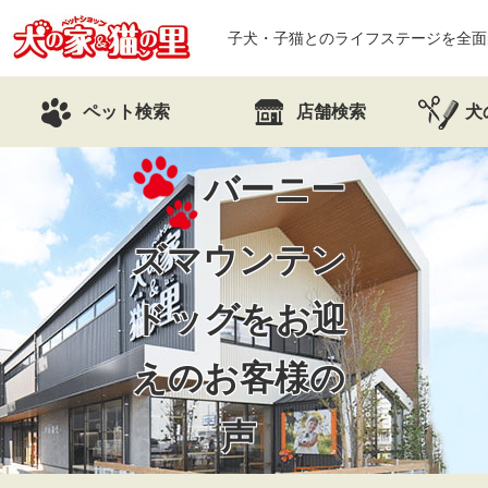
子犬・子猫とのライフステージを全面
ペット検索
店舗検索
犬
バーニー
ズマウンテン
ドッグをお迎
えの
お客様の
声