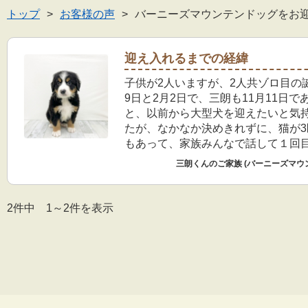
トップ
お客様の声
バーニーズマウンテンドッグをお
迎え入れるまでの経緯
子供が2人いますが、2人共ゾロ目の
9日と2月2日で、三朗も11月11日で
と、以前から大型犬を迎えたいと気
たが、なかなか決めきれずに、猫が3
もあって、家族みんなで話して１回
顔を見るのみ、２回目来店は抱っこ
三朗くんのご家族 (バーニーズマウ
聞いたりして、再度家族会議してバ
介護の大変な事や病気の事など色々
でも迎えたいと言う結果になったの
2件中 1～2件を表示
させて頂きました。対応して頂いた
男性のスタッフさんの対応も素晴ら
なアドバイスやこちらの疑問点にも
答頂き本当に感謝してます。 我が家
て、1週間経ちましたが、食事はしっ
ています。 今困っている事はうんち