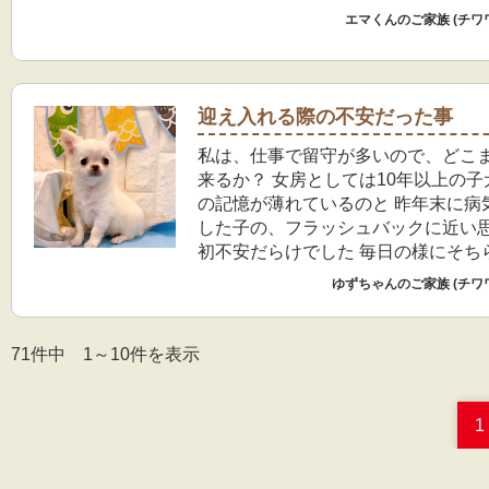
エマくんのご家族 (チワ
迎え入れる際の不安だった事
私は、仕事で留守が多いので、どこ
来るか？ 女房としては10年以上の子
の記憶が薄れているのと 昨年末に病
した子の、フラッシュバックに近い思
初不安だらけでした 毎日の様にそち
話して、相談しました。 我が家にきて
ゆずちゃんのご家族 (チワ
くらい経つと落ち着き 今ではかなり
こです 日々の成長は楽しいです
71件中 1～10件を表示
1