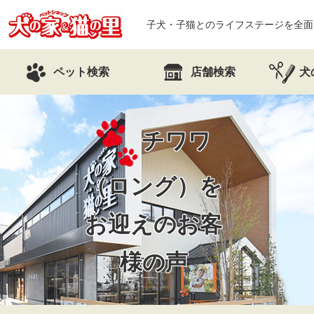
子犬・子猫とのライフステージを全面
ペット検索
店舗検索
犬
チワワ
（ロング）を
お迎えの
お客
様の声