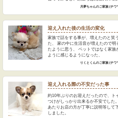
りで、不思議なご縁を感じました。 もともと
月夢ちゃんのご家族 (チワ
「いつかまた3匹で暮らしたい」とい
はあったものの、愛夢を見送ってま
く、「こんなに早く新しい子を迎え
な」と何日も悩みました。 家族ともたくさん
迎え入れた後の生活の変化
話し合い、悩んだ末に「この子を家
家族で話をする事が、増えたのと笑
えよう」と決心し、月夢を迎えました。 
た、 家の中に生活音が増えたので明
は恋夢・理夢・月夢の3姉妹として、
たように思う、 ペットではなく家族
やかに過ごしています。
ように感じるようになった、
りくとくんのご家族 (チワ
迎え入れる際の不安だった事
約10年ぶりのお迎えだったので、ト
つけがしっかり出来るか不安でした
あたりお店の方が丁寧に説明等して
しました。