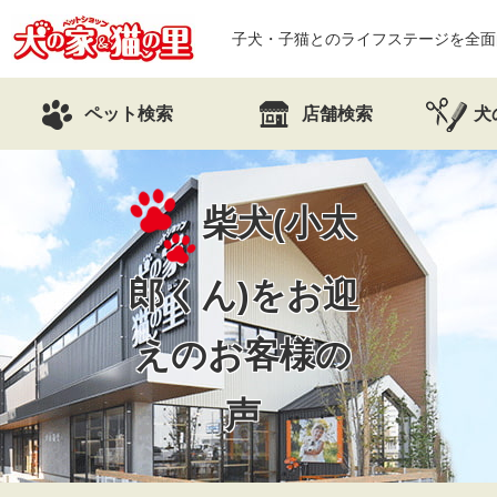
子犬・子猫とのライフステージを全面
ペット検索
店舗検索
犬
柴犬(小太
郎くん)を
お迎
えのお客様の
声