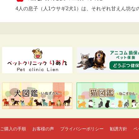
4人の息子（人1ウサギ2犬1）は、それぞれ甘えん坊
ご購入の手順
お客様の声
プライバシーポリシー
勧誘方針
ペ