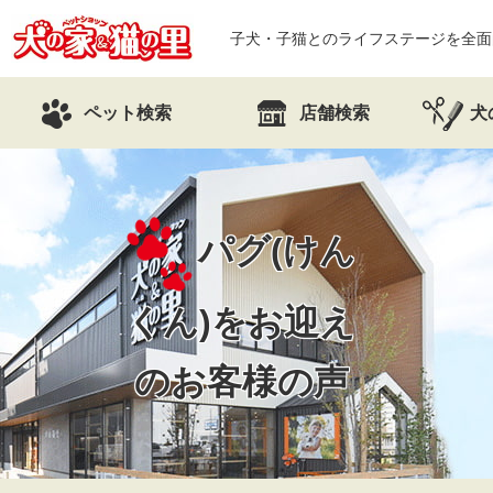
子犬・子猫とのライフステージを全面
ペット検索
店舗検索
犬
パグ(けん
くん)を
お迎え
のお客様の声