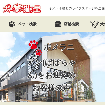
子犬・子猫とのライフステージを全面
ペット検索
店舗検索
犬
ポメラニ
アン(ぽぽちゃ
ん)を
お迎えの
お客様の声