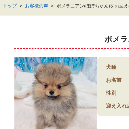
トップ
お客様の声
ポメラニアン(ぽぽちゃん)をお迎
ポメラ
犬種
お名前
性別
迎え入れ