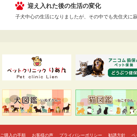
迎え入れた後の生活の変化
子犬中心の生活になりましたが、その中でも先住犬に寂
ご購入の手順
お客様の声
プライバシーポリシー
勧誘方針
ペ