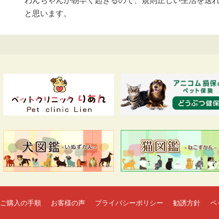
わんちゃんが朝早く起きるので、規則正しい生活を送れ
と思います。
ご購入の手順
お客様の声
プライバシーポリシー
勧誘方針
ペ