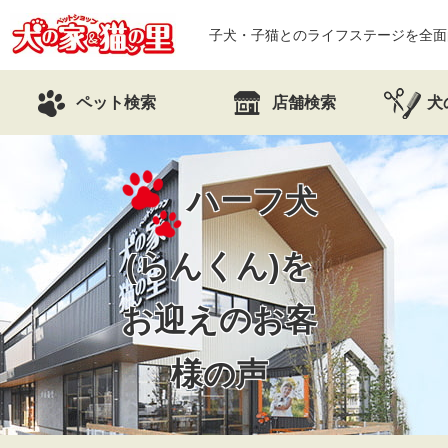
子犬・子猫とのライフステージを全面
ペット検索
店舗検索
犬
ハーフ犬
(らんくん)を
お迎えのお客
様の声