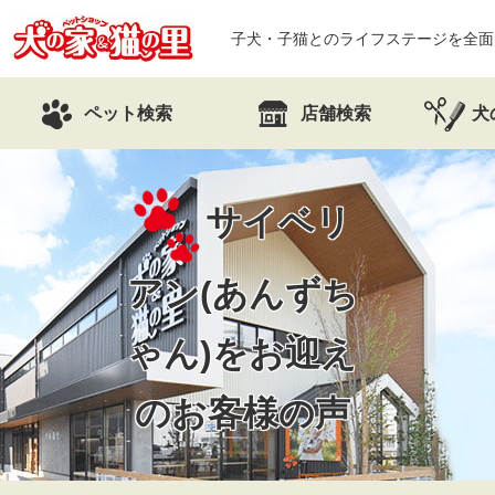
子犬・子猫とのライフステージを全面
ペット検索
店舗検索
犬
サイベリ
アン(あんずち
ゃん)を
お迎え
のお客様の声