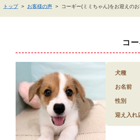
トップ
お客様の声
コーギー(ミミちゃん)をお迎えの
コー
犬種
お名前
性別
迎え入れ