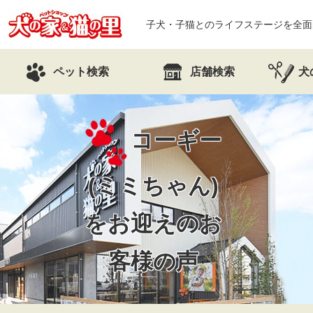
子犬・子猫とのライフステージを全面
ペット検索
店舗検索
犬
コーギー
(ミミちゃん)
を
お迎えのお
客様の声