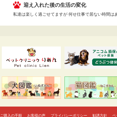
迎え入れた後の生活の変化
私達は楽しく過ごせてますが 何せ仕事で居ない時間は
ご購入の手順
お客様の声
プライバシーポリシー
勧誘方針
ペ