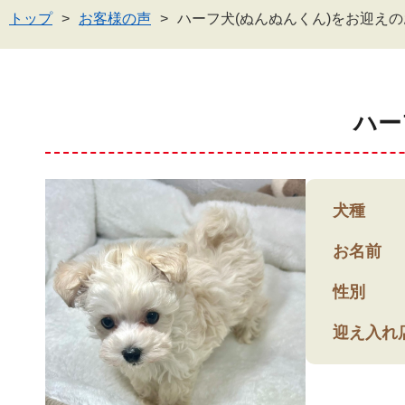
トップ
お客様の声
ハーフ犬(ぬんぬんくん)をお迎え
ハー
犬種
お名前
性別
迎え入れ