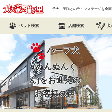
子犬・子猫とのライフステージを全面
ペット検索
店舗検索
犬
ハーフ犬
(ぬんぬんく
ん)を
お迎えの
お客様の声